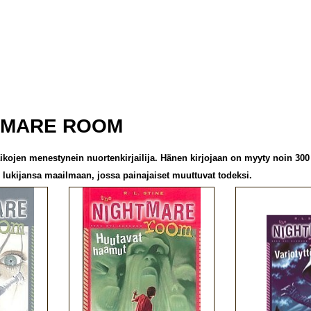
TMARE ROOM
 aikojen menestynein nuortenkirjailija. Hänen kirjojaan on myyty noi
 lukijansa maailmaan, jossa painajaiset muuttuvat todeksi.