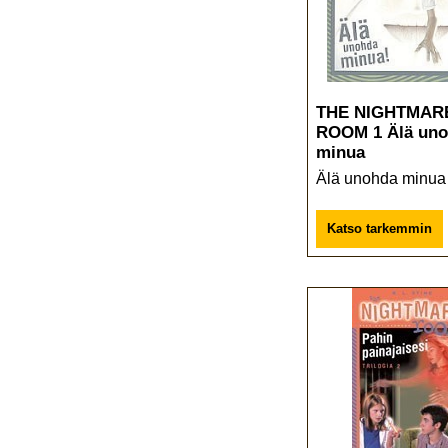
THE NIGHTMAR
ROOM 1 Älä un
minua
Älä unohda minua
Katso tarkemmin