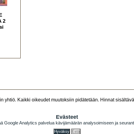
E
 2
si
n yhtiö
. Kaikki oikeudet muutoksiin pidätetään. Hinnat sisältävät
Evästeet
ä Google Analytics palvelua kävijämäärän analysoimiseen ja seuran
Hyväksy
Estä