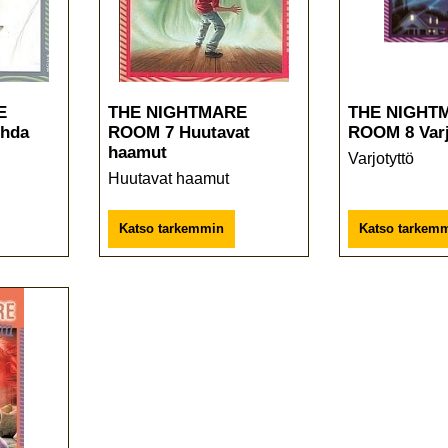
E
THE NIGHTMARE
THE NIGHT
ohda
ROOM 7 Huutavat
ROOM 8 Varj
haamut
Varjotyttö
Huutavat haamut
Katso tarkemmin
Katso tarkem