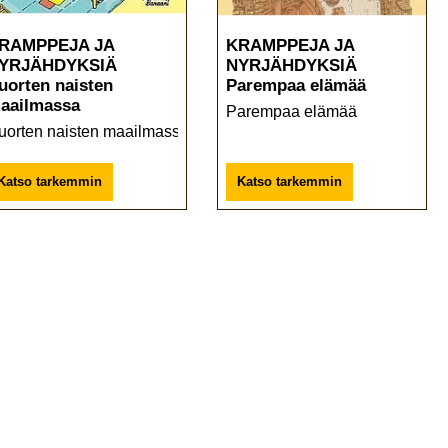
RAMPPEJA JA
KRAMPPEJA JA
YRJÄHDYKSIÄ
NYRJÄHDYKSIÄ
uorten naisten
Parempaa elämää
aailmassa
Parempaa elämää
uorten naisten maailmassa
Katso tarkemmin
Katso tarkemmin