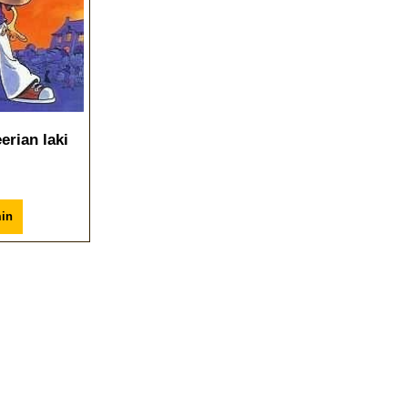
erian laki
in