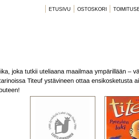
ETUSIVU
OSTOSKORI
TOIMITUS
oika, joka tutkii uteliaana maailmaa ympärillään – vä
tarinoissa Titeuf ystävineen ottaa ensikosketusta aik
outeen!