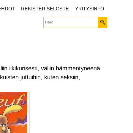
EHDOT
REKISTERISELOSTE
YRITYSINFO
liin ilkikurisesti, väliin hämmentyneenä.
uisten juttuihin, kuten seksiin,