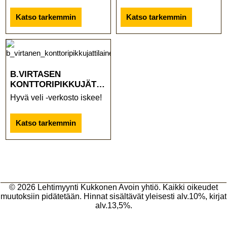
Katso tarkemmin
Katso tarkemmin
B.VIRTASEN
KONTTORIPIKKUJÄTTILÄINEN
Hyvä veli -verkosto iskee!
Katso tarkemmin
© 2026
Lehtimyynti Kukkonen Avoin yhtiö
. Kaikki oikeudet
muutoksiin pidätetään. Hinnat sisältävät yleisesti alv.10%, kirjat
alv.13,5%.