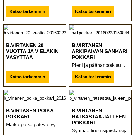
Katso tarkemmin
Katso tarkemmin
B.VIRTANEN 20
B.VIRTANEN
VUOTTA JA VIELÄKIN
ARKIPÄIVÄN SANKARI
VÄSYTTÄÄ
POKKARI
Pieni ja päähänpotkittu B. Virtanen ...
Katso tarkemmin
Katso tarkemmin
B.VIRTASEN POIKA
B.VIRTANEN
POKKARI
RATSASTAA JÄLLEEN
POKKARI
Marko-poika pätevöityy nuorisorikolliseksi
Sympaattinen sijaiskärsijä