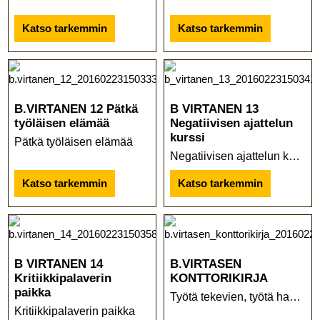
Katso tarkemmin
Katso tarkemmin
B.VIRTANEN 12 Pätkä
B VIRTANEN 13
työläisen elämää
Negatiivisen ajattelun
kurssi
Pätkä työläisen elämää
Negatiivisen ajattelun kurssi
Katso tarkemmin
Katso tarkemmin
B VIRTANEN 14
B.VIRTASEN
Kritiikkipalaverin
KONTTORIKIRJA
paikka
Työtä tekevien, työtä hakevien ja työtä vieroksuvien perusteos!
Kritiikkipalaverin paikka