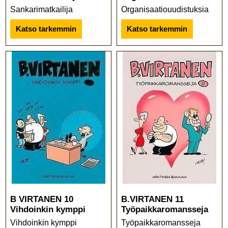
Sankarimatkailija
Organisaatiouudistuksia
Katso tarkemmin
Katso tarkemmin
B VIRTANEN 10
B.VIRTANEN 11
Vihdoinkin kymppi
Työpaikkaromansseja
Vihdoinkin kymppi
Työpaikkaromansseja