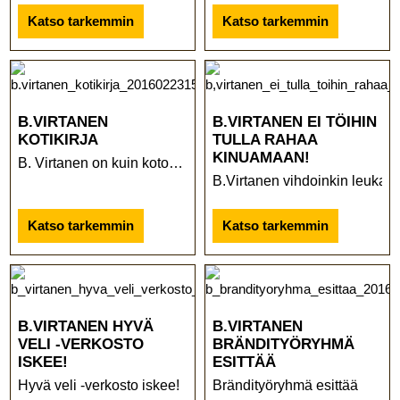
Katso tarkemmin
Katso tarkemmin
B.VIRTANEN
B.VIRTANEN EI TÖIHIN
KOTIKIRJA
TULLA RAHAA
KINUAMAAN!
B. Virtanen on kuin kotonanne ...
B.Virtanen vihdoinkin leuka 
Katso tarkemmin
Katso tarkemmin
B.VIRTANEN HYVÄ
B.VIRTANEN
VELI -VERKOSTO
BRÄNDITYÖRYHMÄ
ISKEE!
ESITTÄÄ
Hyvä veli -verkosto iskee!
Brändityöryhmä esittää