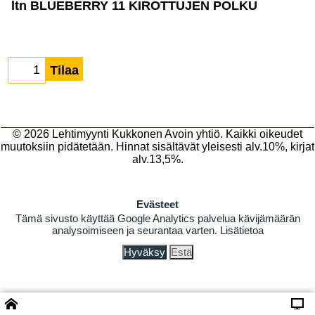
ltn BLUEBERRY 11 KIROTTUJEN POLKU
Tilaa
© 2026
Lehtimyynti Kukkonen Avoin yhtiö
. Kaikki oikeudet
muutoksiin pidätetään. Hinnat sisältävät yleisesti alv.10%, kirjat
alv.13,5%.
Evästeet
Tämä sivusto käyttää Google Analytics palvelua kävijämäärän
analysoimiseen ja seurantaa varten.
Lisätietoa
Hyväksy
Estä