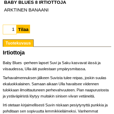
BABY BLUES 8 IRTIOTTOJA
ARKTINEN BANAANI
Tilaa
Tuotekuvaus
Irtiottoja
Baby Blues -perheen lapset Suvi ja Saku kasvavat iässä ja
viisaudessa, Ulla-äiti puolestaan ympärysmitassa.
Tarhavalmennuksen jälkeen Suvista tulee reipas, joskin suulas
ekaluokkalainen. Samaan aikaan Ulla havaitsee viidennen
tulokkaan ilmoittautuneen perhevahvuuteen. Pian naapurustosta
ja ystäväpiiristä löytyy muitakin sinisen viivan vetäneitä.
Irti otetaan kirjaimellisesti Suvin niskaan pesiytynyttä punkkia ja
pohditaan sen sopivuutta lemmikkieläimeksi. Vanhemmat