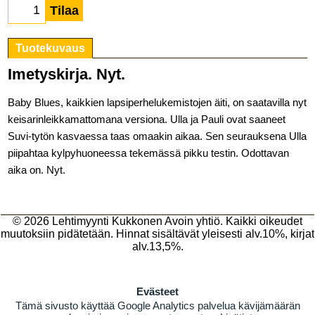
Tilaa
Tuotekuvaus
Imetyskirja. Nyt.
Baby Blues, kaikkien lapsiperhelukemistojen äiti, on saatavilla nyt
keisarinleikkamattomana versiona. Ulla ja Pauli ovat saaneet
Suvi-tytön kasvaessa taas omaakin aikaa. Sen seurauksena Ulla
piipahtaa kylpyhuoneessa tekemässä pikku testin. Odottavan
aika on. Nyt.
© 2026
Lehtimyynti Kukkonen Avoin yhtiö
. Kaikki oikeudet
muutoksiin pidätetään. Hinnat sisältävät yleisesti alv.10%, kirjat
alv.13,5%.
Evästeet
Tämä sivusto käyttää Google Analytics palvelua kävijämäärän