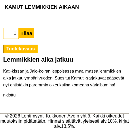
KAMUT LEMMIKKIEN AIKAAN
Tilaa
Tuotekuvaus
Lemmikkien aika jatkuu
Kati-kissan ja Jalo-koiran leppoisassa maailmassa lemmikkien
aika jatkuu ympäri vuoden. Suositut Kamut -sarjakuvat pääsevät
nyt entistäkin paremmin oikeuksiina komeana värialbumina!
nidottu
© 2026
Lehtimyynti Kukkonen Avoin yhtiö
. Kaikki oikeudet
muutoksiin pidätetään. Hinnat sisältävät yleisesti alv.10%, kirjat
alv.13,5%.